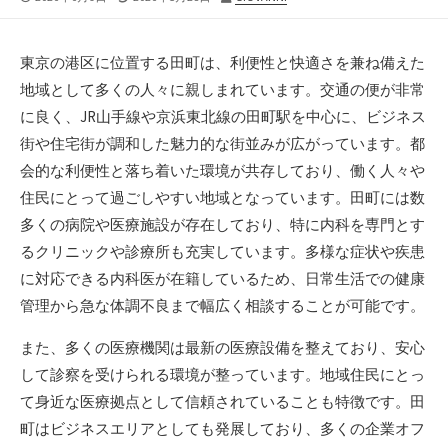
開
終
稿
日
更
者
新
東京の港区に位置する田町は、利便性と快適さを兼ね備えた
日
地域として多くの人々に親しまれています。
交通の便が非常
に良く、JR山手線や京浜東北線の田町駅を中心に、ビジネス
街や住宅街が調和した魅力的な街並みが広がっています。都
会的な利便性と落ち着いた環境が共存しており、働く人々や
住民にとって過ごしやすい地域となっています。田町には数
多くの病院や医療施設が存在しており、特に内科を専門とす
るクリニックや診療所も充実しています。多様な症状や疾患
に対応できる内科医が在籍しているため、日常生活での健康
管理から急な体調不良まで幅広く相談することが可能です。
また、多くの医療機関は最新の医療設備を整えており、安心
して診察を受けられる環境が整っています。地域住民にとっ
て身近な医療拠点として信頼されていることも特徴です。田
町はビジネスエリアとしても発展しており、多くの企業オフ