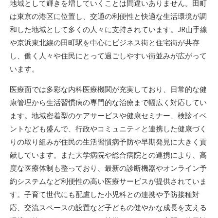
地域として輝きを増していくことは間違いありません。田町
は東京の港区に位置し、交通の利便性と快適な生活環境が調
和した地域として多くの人々に支持されています。JR山手線
や京浜東北線の田町駅を中心にビジネス街と住宅街が共存
し、働く人々や住民にとって過ごしやすい街並みが広がって
います。
医療面では多彩な内科医療機関が充実しており、日常的な健
康管理から生活習慣病の専門的な治療まで幅広く対応してい
ます。地域密着型のケアサービスや健康セミナー、検診イベ
ントなども盛んで、行政やコミュニティと連携した健康づく
りの取り組みが住民の生活習慣病予防や早期発見に大きく貢
献しています。また大学病院や総合病院との連携により、高
度な医療体制も整っており、最新の診断機器やオンライン予
約システムなど利便性の高い医療サービスが提供されていま
す。子育て世代にも配慮した小児科との連携や予防接種対
応、交流スペースの設置など子どもの健やかな成長を支える