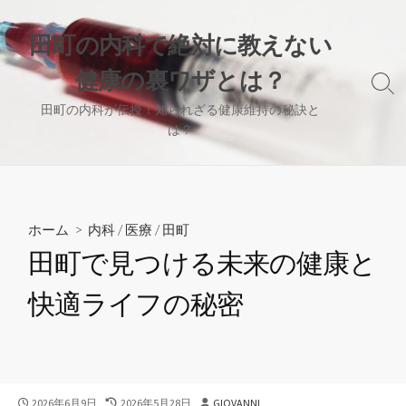
コ
ン
田町の内科で絶対に教えない
テ
健康の裏ワザとは？
ン
検
ツ
索
田町の内科が伝授！知られざる健康維持の秘訣と
へ
切
は？
り
ス
替
キ
え
ッ
プ
ホーム
>
内科
/
医療
/
田町
田町で見つける未来の健康と
快適ライフの秘密
公
最
投
2026年6月9日
2026年5月28日
GIOVANNI