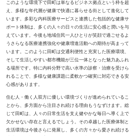
このような環境下で田町は単なるビジネス拠点という枠を超
え、多様な年代層が健康で快適に暮らせる街として進化して
います。多彩な内科医療サービスと連携した包括的な健康サ
ポート体制は、多くの人々の日々の生活に安心感と潤いを与
えています。今後も地域住民一人ひとりが笑顔で過ごせるよ
うさらなる医療連携強化や健康増進活動への期待が高まって
います。このように田町は交通利便性と充実した医療環境、
そして生活しやすい都市機能が三位一体となった魅力あふれ
る場所です。特に内科分野で高い水準の診察・治療を受けら
れることで、多様な健康課題に柔軟かつ確実に対応できる安
心感があります。
住む人・働く人双方に優しい環境づくりが進められているこ
とから、多方面から注目され続ける理由もうなずけます。総
じて田町は、人々の日常生活を支え健やかな毎日へ導く上で
欠かせない存在と言えるでしょう。その卓越した医療体制と
生活環境は今後さらに発展し、多くの方々から愛され続ける