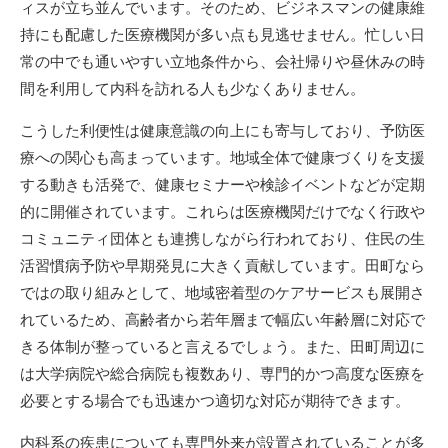
ィスが立ち並んでいます。そのため、ビジネスマンの健康維
持にも配慮した医療機関が多い点も見逃せません。忙しい日
常の中でも通いやすい立地条件から、会社帰りや昼休みの時
間を利用して内科を訪れる人も少なくありません。
こうした利便性は健康意識の向上にも寄与しており、予防医
療への関心も高まっています。地域全体で健康づくりを支援
する動きも活発で、健康セミナーや検診イベントなどが定期
的に開催されています。これらは医療機関だけでなく行政や
コミュニティ団体とも連携しながら行われており、住民の生
活習慣病予防や早期発見に大きく貢献しています。田町なら
ではの取り組みとして、地域密着型のケアサービスも展開さ
れているため、高齢者から若年層まで幅広い年齢層に対応で
きる体制が整っていると言えるでしょう。また、田町周辺に
は大学病院や総合病院も複数あり、専門的かつ高度な医療を
必要とする場合でも迅速かつ適切な対応が期待できます。
内科系の疾患についても専門外来が設置されていることが多