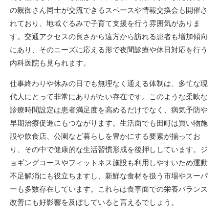
の親御さん同士が交流できるスペースや情報交換会も開催さ
れており、地域ぐるみで子育て支援を行う雰囲気がありま
す。交通アクセスの良さから遠方から訪れる患者も増加傾向
にあり、そのニーズに応える形で夜間診療や休日対応を行う
内科医院も見られます。
仕事終わりや休みの日でも無理なく通える体制は、多忙な現
代人にとって非常にありがたい存在です。このような柔軟な
診療時間設定は患者満足度を高めるだけでなく、病気予防や
早期治療促進にもつながります。生活面でも田町は買い物施
設や飲食店、公園など暮らしを豊かにする要素が揃ってお
り、その中で健康的な生活習慣形成を後押ししています。ジ
ョギングコースやフィットネス施設も利用しやすいため運動
不足解消にも役立ちますし、新鮮な食材を扱う市場やスーパ
ーも多数存在しています。これらは食事面での栄養バランス
改善にも好影響を及ぼしていると言えるでしょう。