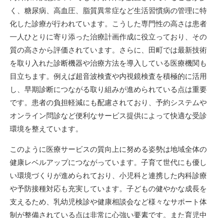
く、糖尿病、高血圧、脂質異常症など生活習慣病の管理に特
化した診療が行われています。こうした専門性の高さは患者
一人ひとりに寄り添った治療計画作成に役立っており、その
質の高さから評価されています。さらに、田町では最新技術
を取り入れた診断機器や治療方法を導入している医療機関も
目立ちます。例えば超音波検査や内視鏡検査を積極的に活用
し、早期診断につながる取り組みが進められている点は重要
です。患者の負担軽減にも配慮されており、予約システムや
オンライン問診など便利なサービス提供によって快適な受診
環境を整えています。
このように医療サービスの質向上に努める姿勢は地域全体の
健康レベルアップにつながっています。子育て世代にも優し
い環境づくりが進められており、小児科と連携した内科診療
や予防接種対応も充実しています。子どもの健やかな成長を
支えるため、乳幼児検診や健康相談会など様々なサポート体
制が整備されている点は非常に心強い要素です。また育児中