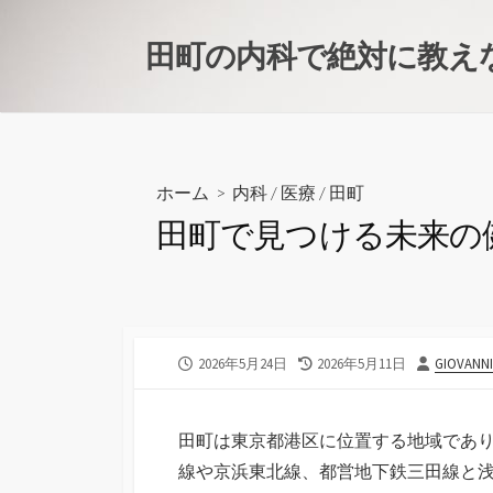
コ
ン
田町の内科で絶対に教え
テ
ン
ツ
へ
ス
ホーム
>
内科
/
医療
/
田町
キ
田町で見つける未来の
ッ
プ
公
最
投
2026年5月24日
2026年5月11日
GIOVANNI
開
終
稿
日
更
者
新
田町は東京都港区に位置する地域であ
日
線や京浜東北線、都営地下鉄三田線と