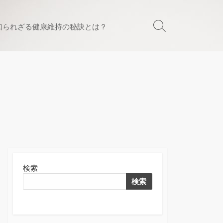
知られざる健康維持の秘訣とは？
検
索
切
り
替
え
検索
検索