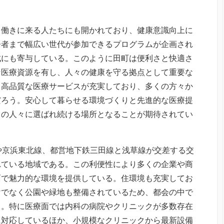
、働きに来る人たちにも開かれており、健康意識向上に
齢者まで幅広い世代が参加できるプログラムが企画され
成にも寄与している。このように田町は便利さと快適さ
な医療資源を有し、人々の健康を守る拠点として重要な
も高品質な医療サービスが充実しており、多くの方々か
だろう。安心して暮らせる環境づくりと先進的な医療提
くの人々に選ばれ続ける場所となることが期待されてい
や京浜東北線、都営地下鉄三田線と浅草線が交差する交
れている地域である。この利便性により多くの企業や商
面で魅力的な環境を提供している。住環境も充実してお
けでなく公園や緑地も整備されているため、都会の中で
る。特に医療面では内科の病院やクリニックが多数存在
に対応しているほか、小規模なクリニックから最新設備