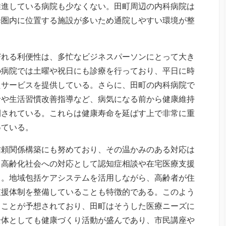
推進している病院も少なくない。田町周辺の内科病院は
歩圏内に位置する施設が多いため通院しやすい環境が整
寄れる利便性は、多忙なビジネスパーソンにとって大き
の病院では土曜や祝日にも診療を行っており、平日に時
たサービスを提供している。さらに、田町の内科病院で
診や生活習慣改善指導など、病気になる前から健康維持
開されている。これらは健康寿命を延ばす上で非常に重
得ている。
信頼関係構築にも努めており、その温かみのある対応は
、高齢化社会への対応として認知症相談や在宅医療支援
る。地域包括ケアシステムを活用しながら、高齢者が住
支援体制を整備していることも特徴的である。このよう
ることが予想されており、田町はそうした医療ニーズに
全体としても健康づくり活動が盛んであり、市民講座や