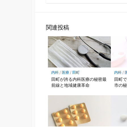
関連投稿
内科
/
医療
/
田町
内科
/
田町が誇る内科医療の秘密最
田町
前線と地域健康革命
市の