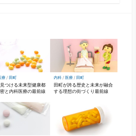
医療
/
田町
内科
/
医療
/
田町
で見つける未来型健康都
田町が誇る歴史と未来が融合
秘密と内科医療の最前線
する理想の街づくり最前線