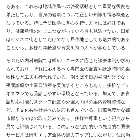
もある。これらは地域住民への啓発活動として重要な役割を
果たしており、自身の健康について正しい知識を得る機会と
なっている。特に予防医学に関心を持つ方々には好評であ
り、健康意識の向上につながっている点も見逃せない。田町
はビジネス街としてだけでなく居住地としても魅力的である
ことから、多様な年齢層や背景を持つ人々が暮らしている。
そのため内科病院では幅広いニーズに応じた診療体制が求め
られており、それに応えるべく専門医の配置や診療時間の柔
軟性など工夫も行われている。例えば平日の昼間だけでなく
夜間診療や土曜日診療を実施するところもあり、多忙なビジ
ネスマンでも受診しやすい環境となっている。加えて、多言
語対応可能なスタッフ配置や外国人向けの案内資料整備な
ど、多文化共生社会への対応も進んでいる。国際色豊かな都
市部ならではの取り組みであり、多様性尊重という視点から
見ても評価されている。このような包括的かつ先進的な医療
サービスは田町エリア全体の魅力アップにつながり、住民満