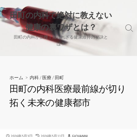
コ
ン
田町の内科で絶対に教えない
テ
健康の裏ワザとは？
ン
検
ツ
索
田町の内科が伝授！知られざる健康維持の秘訣と
へ
切
は？
り
ス
替
キ
え
ッ
プ
ホーム
>
内科
/
医療
/
田町
田町の内科医療最前線が切り
拓く未来の健康都市
公
最
投
2026年5月3日
2026年5月11日
GIOVANNI